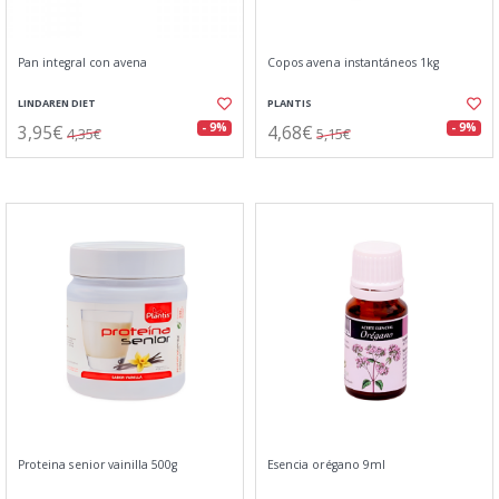
Pan integral con avena
Copos avena instantáneos 1kg
LINDAREN DIET
PLANTIS
3,95€
4,68€
- 9%
- 9%
4,35€
5,15€
Proteina senior vainilla 500g
Esencia orégano 9ml