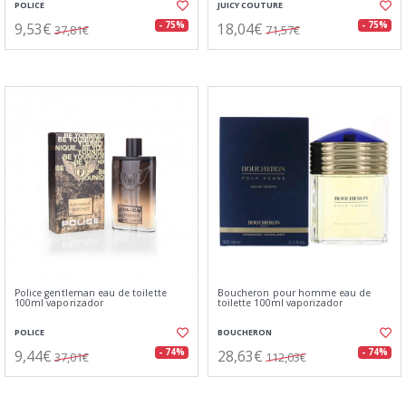
POLICE
JUICY COUTURE
9,53€
18,04€
- 75%
- 75%
37,81€
71,57€
Police gentleman eau de toilette
Boucheron pour homme eau de
100ml vaporizador
toilette 100ml vaporizador
POLICE
BOUCHERON
9,44€
28,63€
- 74%
- 74%
37,01€
112,03€