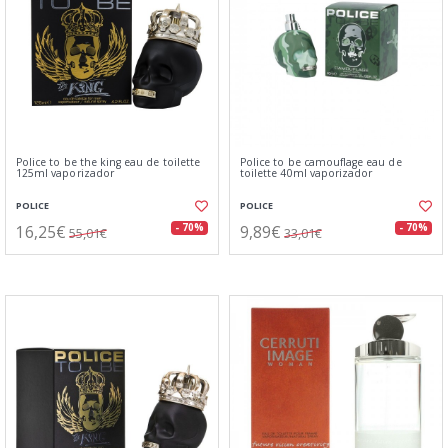
Police to be the king eau de toilette
Police to be camouflage eau de
125ml vaporizador
toilette 40ml vaporizador
POLICE
POLICE
16,25€
9,89€
- 70%
- 70%
55,01€
33,01€