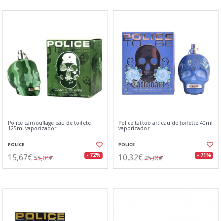
Police camouflage eau de toilete
Police tattoo art eau de toilette 40ml
125ml vaporizador
vaporizador
POLICE
POLICE
15,67€
10,32€
- 72%
- 71%
55,01€
35,00€