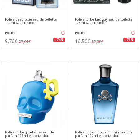
Police deep blue eau de toilette
Police to be bad guy eau de toilette
100ml vaporizador
125ml vaporizador
POLICE
POLICE
9,76€
16,50€
- 74%
- 73%
37,01€
62,02€
Police to be good vibes eau de
Police potion power for him eau de
parfum 125ml vaporizador
parfum 100ml vaporizador