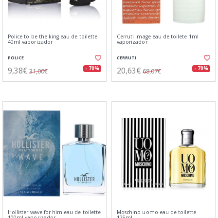
Police to be the king eau de toilette
Cerruti image eau de toilete 1ml
40ml vaporizador
vaporizador
POLICE
CERRUTI
9,38€
20,63€
- 70%
- 70%
31,00€
68,07€
Hollister wave for him eau de toilette
Moschino uomo eau de toilette
100ml vaporizador
125ml