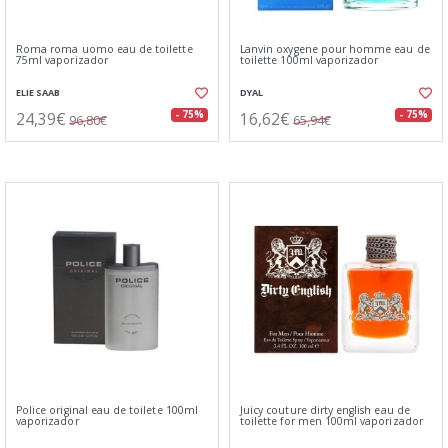
Roma roma uomo eau de toilette
Lanvin oxygene pour homme eau de
75ml vaporizador
toilette 100ml vaporizador
ELIE SAAB
DYAL
24,39€
16,62€
- 75%
- 75%
96,80€
65,94€
Police original eau de toilete 100ml
Juicy couture dirty english eau de
vaporizador
toilette for men 100ml vaporizador