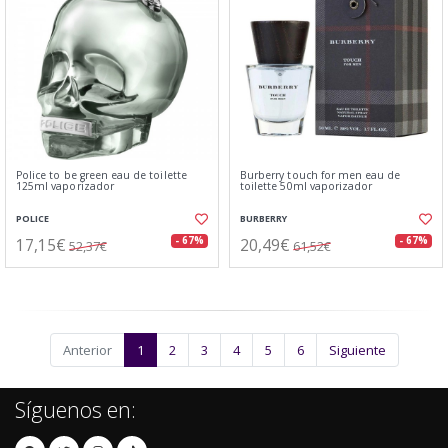
Police to be green eau de toilette
Burberry touch for men eau de
125ml vaporizador
toilette 50ml vaporizador
POLICE
BURBERRY
17,15€
20,49€
- 67%
- 67%
52,37€
61,52€
Anterior
1
2
3
4
5
6
Siguiente
Síguenos en: