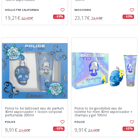
HOLLISTER CALIFORNIA
MOSCHINO
19,21€
23,17€
- 69%
- 69%
62,02€
73,59€
Police to be tattooart eau de parfum
Police to be goodvibes eau de
40ml vaporizador + locion corporal
toilette for men 40ml vaporizador +
perfumada 200ml
champu y gel 100ml
POLICE
POLICE
9,91€
9,91€
- 68%
- 68%
31,00€
31,00€