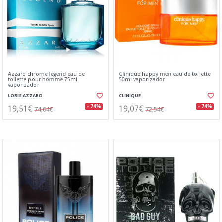
Azzaro chrome legend eau de
Clinique happy men eau de toilette
toilette pour homme 75ml
50ml vaporizador
vaporizador
LORIS AZZARO
CLINIQUE
19,51€
19,07€
- 74%
- 74%
74,64€
72,54€