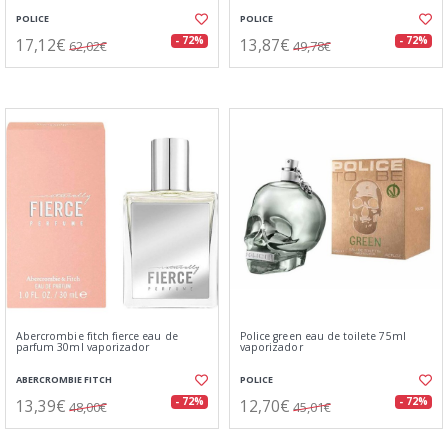
POLICE
POLICE
17,12€
13,87€
- 72%
- 72%
62,02€
49,78€
Abercrombie fitch fierce eau de
Police green eau de toilete 75ml
parfum 30ml vaporizador
vaporizador
ABERCROMBIE FITCH
POLICE
13,39€
12,70€
- 72%
- 72%
48,00€
45,01€