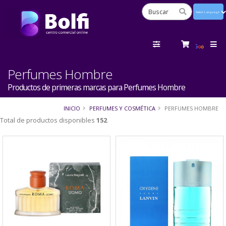
Powered
by
Tra
Perfumes Hombre
Productos de primeras marcas para Perfumes Hombre
INICIO
PERFUMES Y COSMÉTICA
PERFUMES HOMBRE
Total de productos disponibles
152