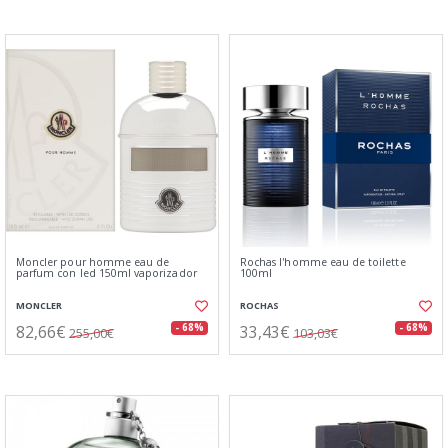
Moncler pour homme eau de
Rochas l'homme eau de toilette
parfum con led 150ml vaporizador
100ml
MONCLER
ROCHAS
82,66€
33,43€
- 68%
- 68%
255,00€
103,03€