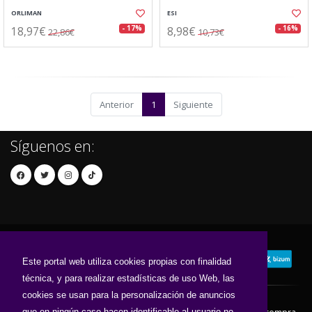
ORLIMAN
ESI
18,97€
8,98€
- 17%
- 16%
22,86€
10,73€
Anterior
1
Siguiente
Síguenos en:
Este portal web utiliza cookies propias con finalidad
técnica, y para realizar estadísticas de uso Web, las
cookies se usan para la personalización de anuncios
que en ningún caso hacen identificable al usuario no