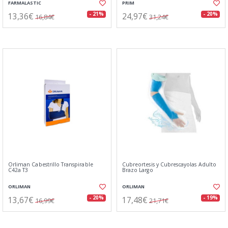
FARMALASTIC
PRIM
13,36€
24,97€
- 21%
- 20%
16,84€
31,24€
Orliman Cabestrillo Transpirable
Cubreortesis y Cubrescayolas Adulto
C42a T3
Brazo Largo
ORLIMAN
ORLIMAN
13,67€
17,48€
- 20%
- 19%
16,99€
21,71€