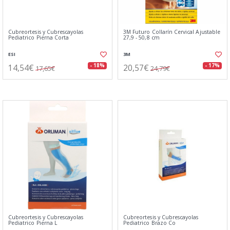
Cubreortesis y Cubrescayolas
3M Futuro Collarín Cervical Ajustable
Pediatrico Pierna Corta
27,9 - 50,8 cm
ESI
3M
14,54€
20,57€
- 18%
- 17%
17,65€
24,79€
Cubreortesis y Cubrescayolas
Cubreortesis y Cubrescayolas
Pediatrico Pierna L
Pediatrico Brazo Co