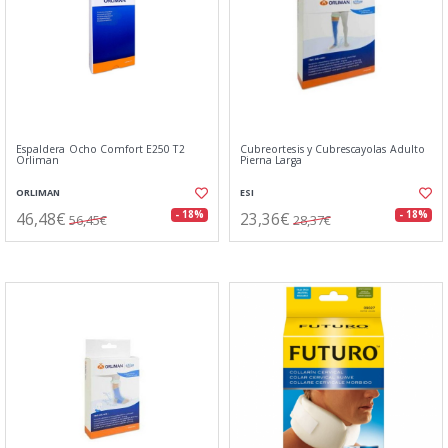
Espaldera Ocho Comfort E250 T2
Cubreortesis y Cubrescayolas Adulto
Orliman
Pierna Larga
ORLIMAN
ESI
46,48€
23,36€
- 18%
- 18%
56,45€
28,37€