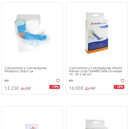
Cubreortesis y Cubrescayolas
Cubreortesis y Cubrescayolas Adulto
Pediatrico Brazo La
Pierna Corta Osl4490 Talla Universal
16 - 43 X 64 cm
ESI
ESI
13,23€
16,93€
- 19%
- 18%
16,32€
20,72€