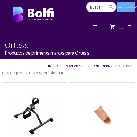
Powered
by
Tra
Ortesis
Productos de primeras marcas para Ortesis
INICIO
PARAFARMACIA
ORTOPEDIA
ORTESIS
Total de productos disponibles
14