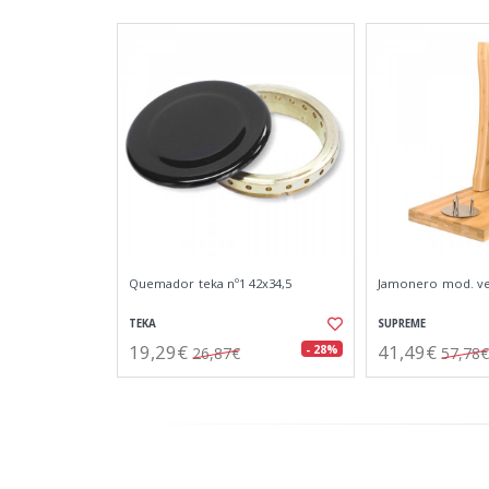
Quemador teka nº1 42x34,5
Jamonero mod. ver
TEKA
SUPREME
19,29€
41,49€
- 28%
26,87€
57,78€