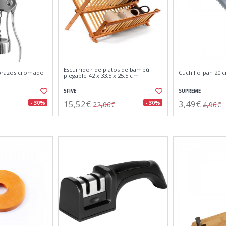
Escurridor de platos de bambú
brazos cromado
Cuchillo pan 20 
plegable 42 x 33,5 x 25,5 cm
5FIVE
SUPREME
15,52€
3,49€
- 30%
- 30%
22,06€
4,96€