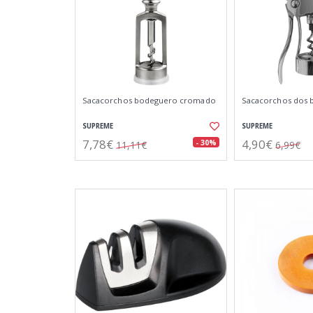
Sacacorchos bodeguero cromado
Sacacorchos dos 
SUPREME
SUPREME
7,78€
4,90€
- 30%
11,11€
6,99€