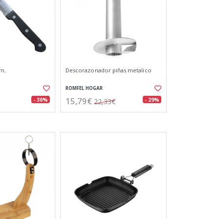
cm.
Descorazonador piñas metalico
ROMFEL HOGAR
15,79€
- 30%
- 29%
22,33€