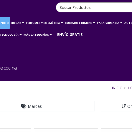
INICIO
HOGAR
PERFUMES Y COSMÉTICA
CUIDADO E HIGIENE
PARAFARMACIA
AUT
ENVÍO GRATIS
TECNOLOGÍA
MÁS CATEGORÍAS
e cocina
INICIO
H
Marcas
Or