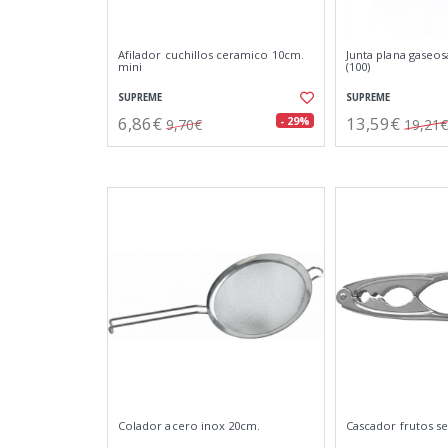
Afilador cuchillos ceramico 10cm.
Junta plana gaseo
mini
(100)
SUPREME
SUPREME
6,86€
13,59€
- 29%
9,70€
19,21€
Colador acero inox 20cm.
Cascador frutos 