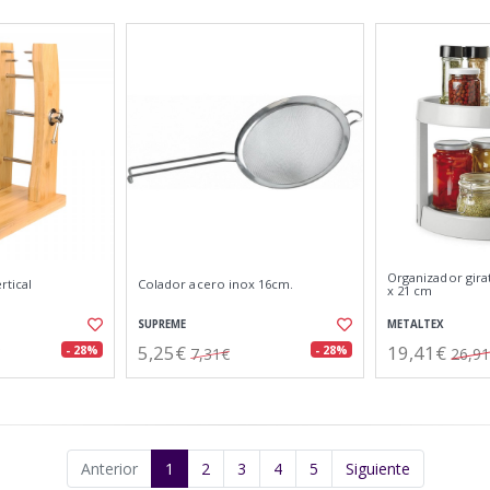
Organizador girat
tical
Colador acero inox 16cm.
x 21 cm
SUPREME
METALTEX
5,25€
19,41€
- 28%
- 28%
7,31€
26,9
Anterior
1
2
3
4
5
Siguiente