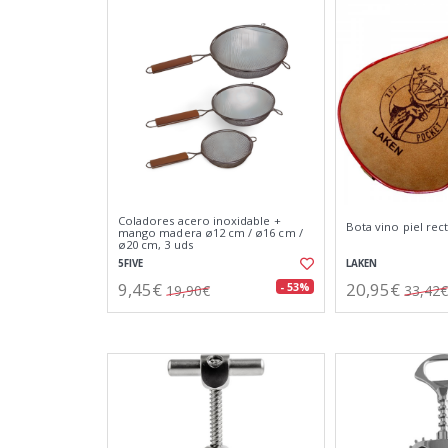
Coladores acero inoxidable +
Bota vino piel recta
mango madera ø12 cm / ø16 cm /
ø20 cm, 3 uds
5FIVE
LAKEN
9,45€
20,95€
- 53%
19,90€
33,42€