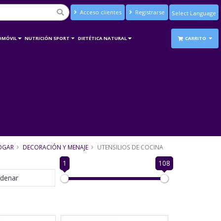
Acceso clientes
Registrarse
Powered by
Translate
OMÓVIL
NUTRICIÓN SPORT
DIETÉTICA NATURAL
CARRITO
OGAR
DECORACIÓN Y MENAJE
UTENSILIOS DE COCINA
1
108
denar