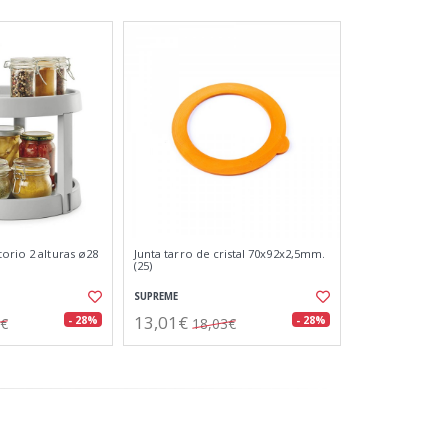
orio 2 alturas ø28
Junta tarro de cristal 70x92x2,5mm.
(25)
SUPREME
13,01€
- 28%
- 28%
1€
18,03€