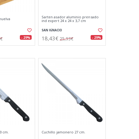
Sarten asador aluminio prensado
huelva
ind expert 24 x 24 x 3,7 cm
SAN IGNACIO
18,43€
- 29%
- 29%
5€
25,93€
20 cm.
Cuchillo jamonero 27 cm.