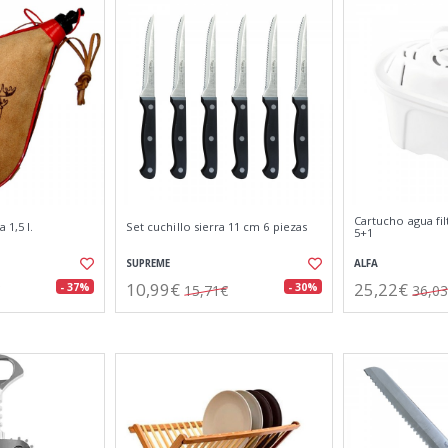
Cartucho agua filt
 1,5 l.
Set cuchillo sierra 11 cm 6 piezas
5+1
SUPREME
ALFA
10,99€
25,22€
- 37%
- 30%
15,71€
36,0