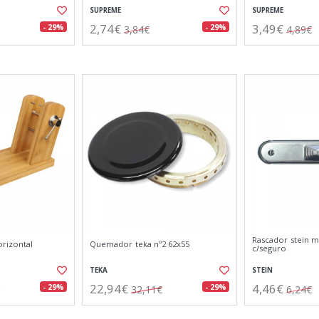
SUPREME
SUPREME
2,74€
3,49€
- 29%
- 29%
3,84€
4,89€
Rascador stein m
rizontal
Quemador teka nº2 62x55
c/seguro
TEKA
STEIN
22,94€
4,46€
- 29%
- 29%
32,11€
6,24€