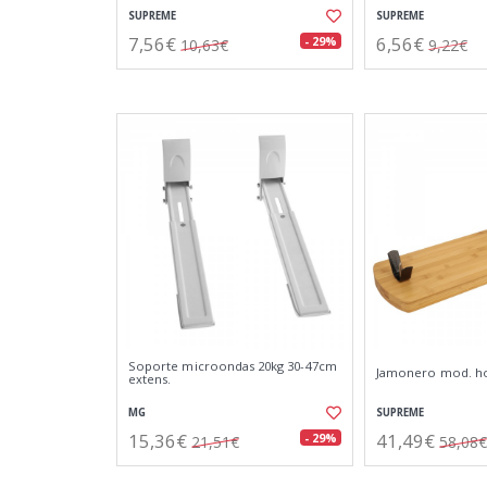
SUPREME
SUPREME
7,56€
6,56€
- 29%
10,63€
9,22€
Soporte microondas 20kg 30-47cm
Jamonero mod. ho
extens.
MG
SUPREME
15,36€
41,49€
- 29%
21,51€
58,08€