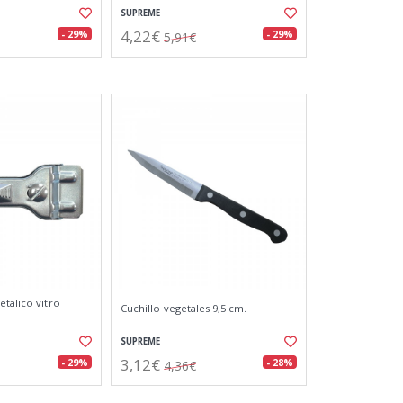
SUPREME
4,22€
- 29%
- 29%
5,91€
etalico vitro
Cuchillo vegetales 9,5 cm.
SUPREME
3,12€
- 29%
- 28%
4,36€