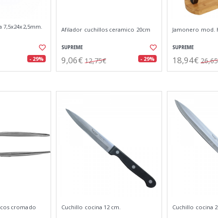
sa 7,5x24x2,5mm.
Afilador cuchillos ceramico 20cm
Jamonero mod. 
SUPREME
SUPREME
9,06€
18,94€
- 29%
- 29%
12,75€
26,6
secos cromado
Cuchillo cocina 12 cm.
Cuchillo cocina 