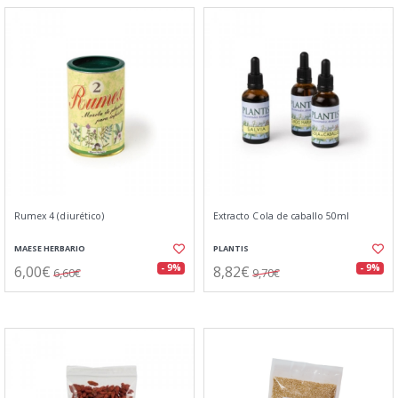
Rumex 4 (diurético)
Extracto Cola de caballo 50ml
MAESE HERBARIO
PLANTIS
6,00€
8,82€
- 9%
- 9%
6,60€
9,70€