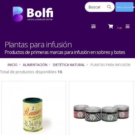
Powered
by
Tra
Plantas para infusión
Productos de primeras marcas para infusión en sobres y botes
INICIO
ALIMENTACIÓN
DIETÉTICA NATURAL
PLANTAS PARA INFUSIÓN
Total de productos disponibles
16