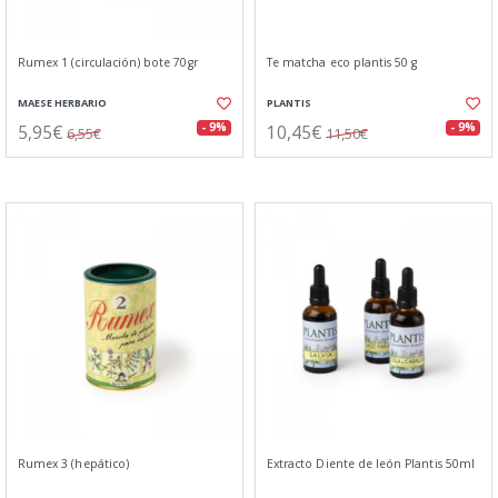
Rumex 1 (circulación) bote 70gr
Te matcha eco plantis 50 g
MAESE HERBARIO
PLANTIS
5,95€
10,45€
- 9%
- 9%
6,55€
11,50€
Rumex 3 (hepático)
Extracto Diente de león Plantis 50ml