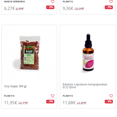
MAESE HERBARIO
PLANTIS
6,27€
9,36€
- 9%
- 9%
6,90€
10,30€
Extracto Lepidium-rompepiedras
Goji bayas 300 gr
ECO 50ml
PLANTIS
PLANTIS
11,95€
11,68€
- 9%
- 9%
13,15€
12,85€