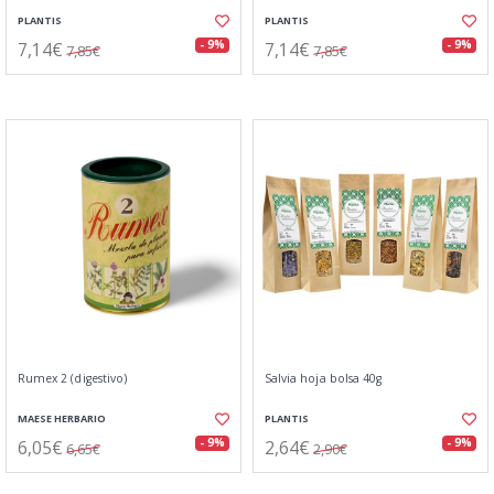
PLANTIS
PLANTIS
7,14€
7,14€
- 9%
- 9%
7,85€
7,85€
Rumex 2 (digestivo)
Salvia hoja bolsa 40g
MAESE HERBARIO
PLANTIS
6,05€
2,64€
- 9%
- 9%
6,65€
2,90€