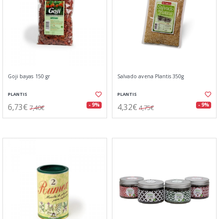
Goji bayas 150 gr
Salvado avena Plantis 350g
PLANTIS
PLANTIS
6,73€
4,32€
- 9%
- 9%
7,40€
4,75€