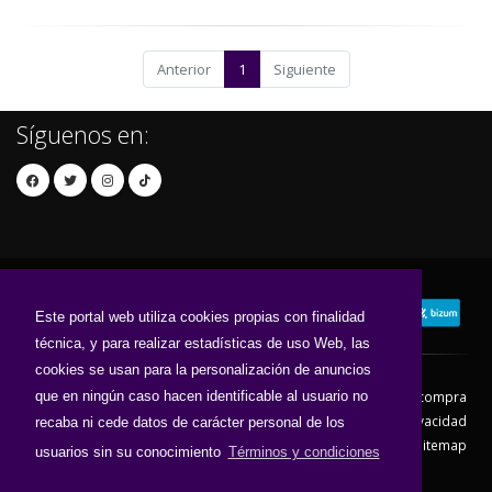
Anterior
1
Siguiente
Síguenos en:
Este portal web utiliza cookies propias con finalidad
técnica, y para realizar estadísticas de uso Web, las
cookies se usan para la personalización de anuncios
que en ningún caso hacen identificable al usuario no
Contacto
Aviso Legal
Condiciones de compra
Política de envíos
Política de devolución
Política de Privacidad
recaba ni cede datos de carácter personal de los
Política de Cookies
Sitemap
usuarios sin su conocimiento
Términos y condiciones
© 2026 - Todos los derechos reservados.