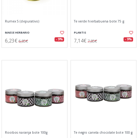
Rumex 5 (depurativo)
Te verde hierbabuena bote 75 g
MAESE HERBARIO
PLANTIS
6,23€
7,14€
- 9%
- 9%
6,85€
7,85€
Rooibos naranja bote 100g
Te negro canela chocolate bote 100 g