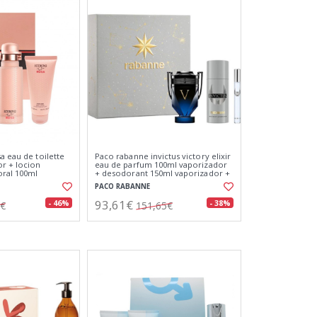
a eau de toilette
Paco rabanne invictus victory elixir
r + locion
eau de parfum 100ml vaporizador
ral 100ml
+ desodorant 150ml vaporizador +
miniatura 10ml
PACO RABANNE
93,61€
- 46%
- 38%
0€
151,65€