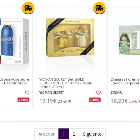
 Urban Adventure
WOMAN SECRET Set GOLD
Zinnia set Crema
 + Desodorante
SEDUCTION EDP 100 ml + Body
Loción Corporal
Lotion 200 m l
WOMAN SECRET
ZINNIA
19,19€
18,23€
- 10%
- 10%
21,25€
19,5
Anterior
1
2
Siguiente