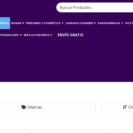
INICIO
HOGAR
PERFUMES Y COSMÉTICA
CUIDADO E HIGIENE
PARAFARMACIA
AUT
ENVÍO GRATIS
TECNOLOGÍA
MÁS CATEGORÍAS
Marcas
Or