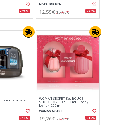
NIVEA FOR MEN
12,55€
- 20%
- 20%
15,60€
WOMAN SECRET Set ROUGE
 viaje men+care
SEDUCTION EDP 100 ml + Body
Lotion 200 ml
WOMAN SECRET
19,26€
- 15%
- 12%
21,95€