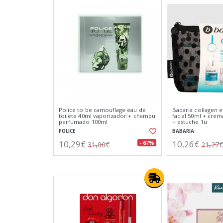
Police to be camouflage eau de
Babaria collagen 
toilete 40ml vaporizador + champu
facial 50ml + crem
perfumado 100ml
+ estuche 1u
POLICE
BABARIA
10,29€
10,26€
- 67%
31,00€
21,27€