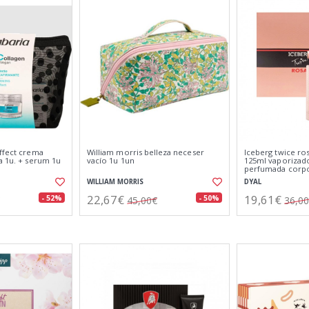
effect crema
William morris belleza neceser
Iceberg twice ros
a 1u. + serum 1u
vacío 1u 1un
125ml vaporizado
perfumada corpo
WILLIAM MORRIS
DYAL
22,67€
19,61€
- 52%
- 50%
45,00€
36,0