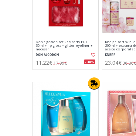
Don algodon set Red party EDT
Kneipp soft skin l
30ml + lip gloss + glitter eyeliner +
200ml + espuma d
neceser
aceite corporal ac
20ml + aceite de 
DON ALGODON
KNEIPP
11,22€
23,04€
- 38%
17,99€
36,36€