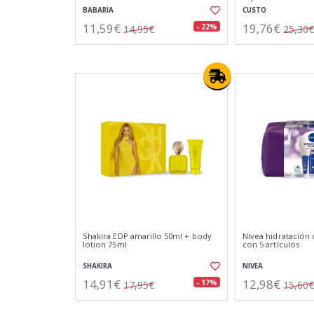
BABARIA
CUSTO
11,59€
19,76€
- 22%
14,95€
25,30€
Shakira EDP amarillo 50ml + body
Nivea hidratación 
lotion 75ml
con 5 artículos
SHAKIRA
NIVEA
14,91€
12,98€
- 17%
17,95€
15,60€