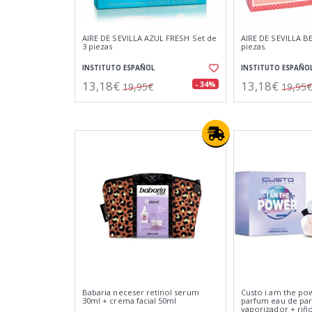
AIRE DE SEVILLA AZUL FRESH Set de
AIRE DE SEVILLA BE
3 piezas
piezas.
INSTITUTO ESPAÑOL
INSTITUTO ESPAÑO
13,18€
13,18€
- 34%
19,95€
19,95€
Babaria neceser retinol serum
Custo i am the po
30ml + crema facial 50ml
parfum eau de pa
vaporizador + riñ