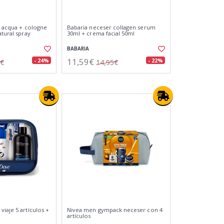
e acqua + cologne
Babaria neceser collagen serum
atural spray
30ml + crema facial 50ml
BABARIA
11,59€
- 24%
- 22%
5€
14,95€
iaje 5 artículos +
Nivea men gympack neceser con 4
artículos