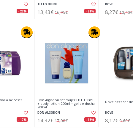
TITTO BLUNI
DOVE
13,43€
8,27€
- 22%
- 21%
16,95€
10,40€
diaria neceser
Don Algodon set mujer EDT 100ml
Dove neceser de
+ body lotion 200ml + gel de ducha
200ml
DON ALGODON
DOVE
14,32€
8,12€
- 17%
- 16%
17,00€
9,60€