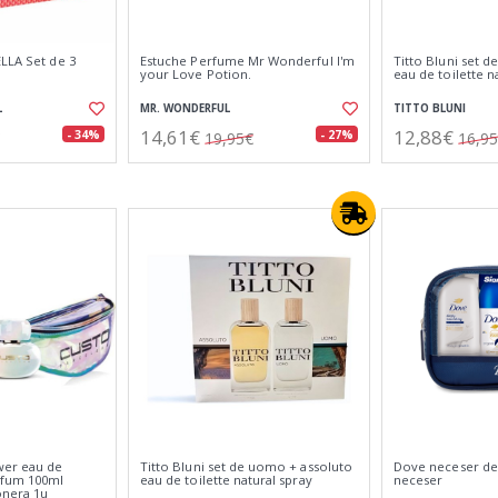
LLA Set de 3
Estuche Perfume Mr Wonderful I'm
Titto Bluni set d
your Love Potion.
eau de toilette n
L
MR. WONDERFUL
TITTO BLUNI
14,61€
12,88€
- 34%
- 27%
19,95€
16,9
wer eau de
Titto Bluni set de uomo + assoluto
Dove neceser de v
rfum 100ml
eau de toilette natural spray
neceser
onera 1u