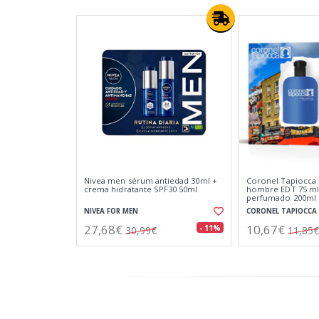
Nivea men sérum antiedad 30ml +
Coronel Tapiocca
crema hidratante SPF30 50ml
hombre EDT 75 ml
perfumado 200ml
NIVEA FOR MEN
CORONEL TAPIOCCA
27,68€
10,67€
- 11%
30,99€
11,85€