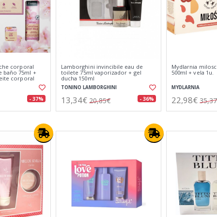
eche corporal
Lamborghini invincibile eau de
Mydlarnia milosc
e baño 75ml +
toilete 75ml vaporizador + gel
500ml + vela 1u.
eite corporal
ducha 150ml
masaje 20ml
TONINO LAMBORGHINI
MYDLARNIA
13,34€
22,98€
- 37%
- 36%
20,85€
35,3