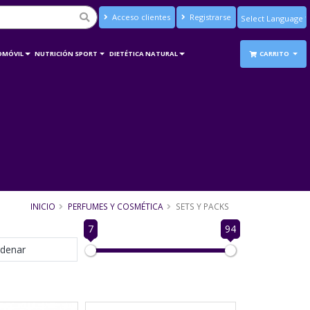
Acceso clientes
Registrarse
Powered by
Translate
OMÓVIL
NUTRICIÓN SPORT
DIETÉTICA NATURAL
CARRITO
INICIO
PERFUMES Y COSMÉTICA
SETS Y PACKS
7
94
denar