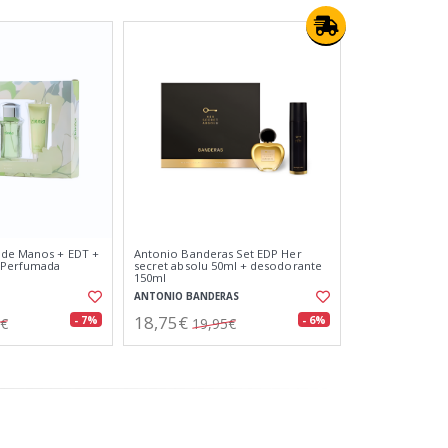
 de Manos + EDT +
Antonio Banderas Set EDP Her
 Perfumada
secret absolu 50ml + desodorante
150ml
ANTONIO BANDERAS
18,75€
- 7%
- 6%
0€
19,95€