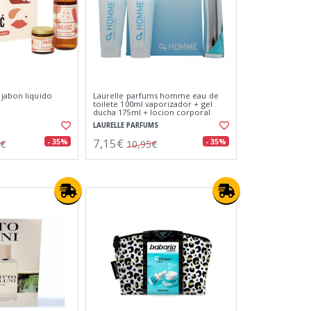
 jabon liquido
Laurelle parfums homme eau de
toilete 100ml vaporizador + gel
ducha 175ml + locion corporal
175ml
LAURELLE PARFUMS
7,15€
- 35%
- 35%
7€
10,95€