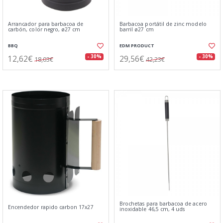
Arrancador para barbacoa de
Barbacoa portátil de zinc modelo
carbón, color negro, ø27 cm
barril ø27 cm
BBQ
EDM PRODUCT
12,62€
29,56€
- 30%
- 30%
18,03€
42,23€
Brochetas para barbacoa de acero
Encendedor rapido carbon 17x27
inoxidable 46,5 cm, 4 uds