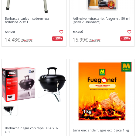
Barbacoa carbon sobremesa
Adhesivo refractario, fuegonet, 50 ml
redonda 27x31
(pack 2 unidades)
AKHUO
MASSÓ
14,48€
15,99€
- 29%
- 29%
20,28€
22,39€
Barbacoa negra con tapa, ø34 x 37
Lana enciende fuegos ecológica 1 kg
cm