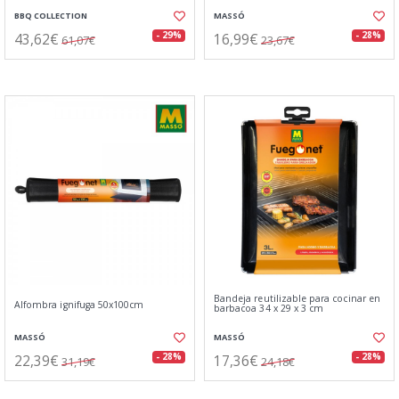
BBQ COLLECTION
MASSÓ
43,62€
16,99€
- 29%
- 28%
61,07€
23,67€
Bandeja reutilizable para cocinar en
Alfombra ignifuga 50x100cm
barbacoa 34 x 29 x 3 cm
MASSÓ
MASSÓ
22,39€
17,36€
- 28%
- 28%
31,19€
24,18€