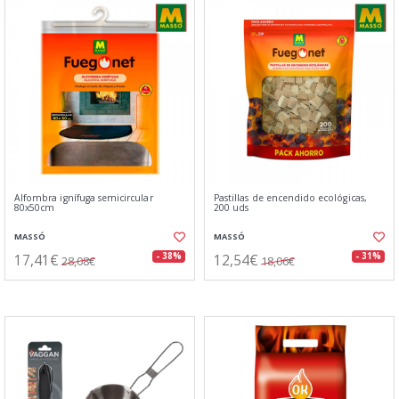
Alfombra ignífuga semicircular
Pastillas de encendido ecológicas,
80x50cm
200 uds
MASSÓ
MASSÓ
17,41€
12,54€
- 38%
- 31%
28,08€
18,06€