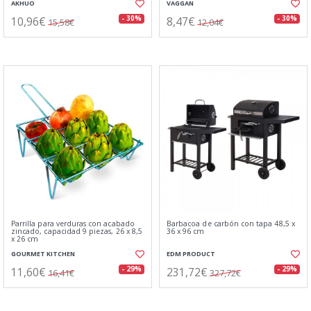
AKHUO
VAGGAN
10,96€
8,47€
- 30%
- 30%
15,58€
12,04€
Parrilla para verduras con acabado
Barbacoa de carbón con tapa 48,5 x
zincado, capacidad 9 piezas, 26 x 8,5
36 x 96 cm
x 26 cm
GOURMET KITCHEN
EDM PRODUCT
11,60€
231,72€
- 29%
- 29%
16,41€
327,72€