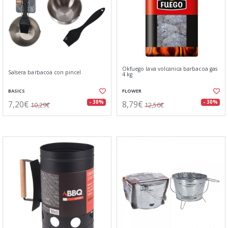
Okfuego lava volcanica barbacoa gas
Salsera barbacoa con pincel
4 kg
BASICS
FLOWER
7,20€
8,79€
- 30%
- 30%
10,29€
12,56€