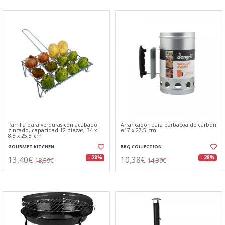
Parrilla para verduras con acabado
Arrancador para barbacoa de carbón
zincado, capacidad 12 piezas, 34 x
ø17 x 27,5 cm
8,5 x 25,5 cm
GOURMET KITCHEN
BBQ COLLECTION
13,40€
10,38€
- 28%
- 28%
18,59€
14,39€