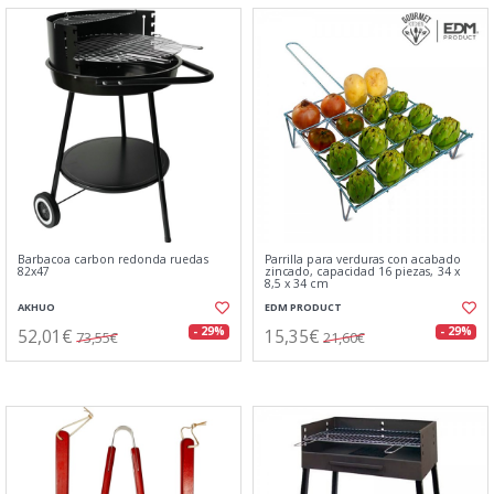
Barbacoa carbon redonda ruedas
Parrilla para verduras con acabado
82x47
zincado, capacidad 16 piezas, 34 x
8,5 x 34 cm
AKHUO
EDM PRODUCT
52,01€
15,35€
- 29%
- 29%
73,55€
21,60€