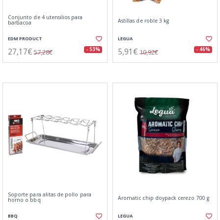
Conjunto de 4 utensilios para
Astillas de roble 3 kg
barbacoa
EDM PRODUCT
LEGUA
27,17€
5,91€
- 53%
- 46%
57,28€
10,92€
Soporte para alitas de pollo para
Aromatic chip doypack cerezo 700 g
horno o bbq
BBQ
LEGUA