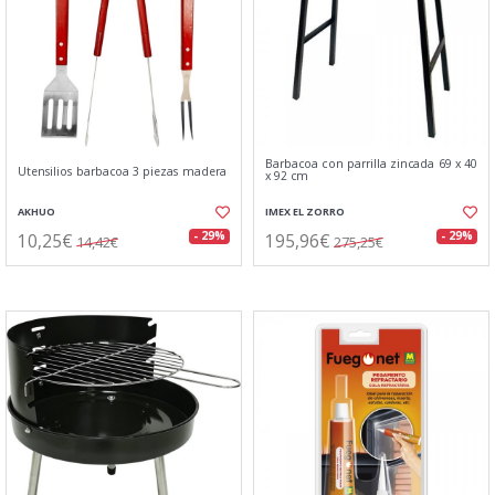
Barbacoa con parrilla zincada 69 x 40
Utensilios barbacoa 3 piezas madera
x 92 cm
AKHUO
IMEX EL ZORRO
10,25€
195,96€
- 29%
- 29%
14,42€
275,25€