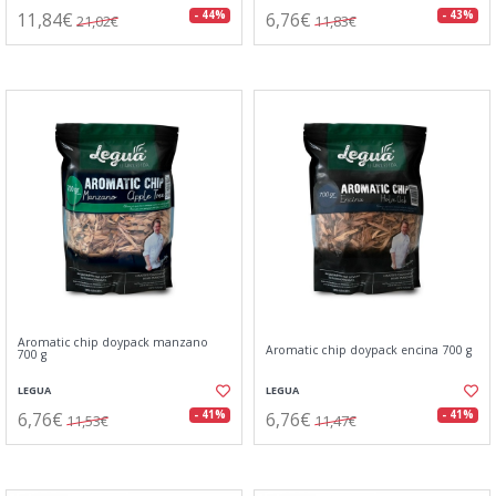
11,84€
6,76€
- 44%
- 43%
21,02€
11,83€
Aromatic chip doypack manzano
Aromatic chip doypack encina 700 g
700 g
LEGUA
LEGUA
6,76€
6,76€
- 41%
- 41%
11,53€
11,47€