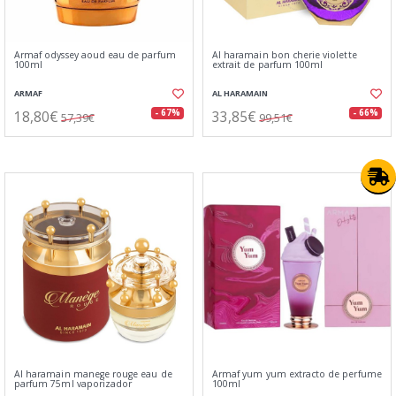
Armaf odyssey aoud eau de parfum
Al haramain bon cherie violette
100ml
extrait de parfum 100ml
ARMAF
AL HARAMAIN
18,80€
33,85€
- 67%
- 66%
57,39€
99,51€
Al haramain manege rouge eau de
Armaf yum yum extracto de perfume
parfum 75ml vaporizador
100ml