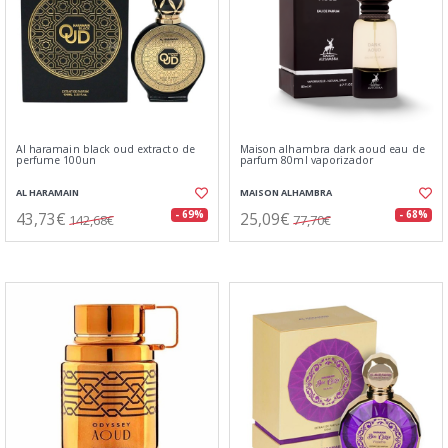
Al haramain black oud extracto de
Maison alhambra dark aoud eau de
perfume 100un
parfum 80ml vaporizador
AL HARAMAIN
MAISON ALHAMBRA
43,73€
25,09€
- 69%
- 68%
142,68€
77,70€