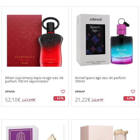
Afnan supremacy tapis rouge eau de
Armaf spave age eau de parfum
parfum 100ml vaporizador
100ml
AFNAN
ARMAF
52,10€
21,22€
- 65%
- 64%
147,09€
59,61€