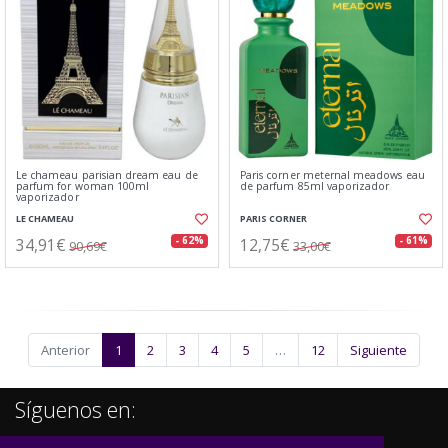
Le chameau parisian dream eau de
Paris corner meternal meadows eau
parfum for woman 100ml
de parfum 85ml vaporizador
vaporizador
LE CHAMEAU
PARIS CORNER
34,91€
12,75€
- 62%
- 61%
90,69€
33,00€
Anterior
1
2
3
4
5
…
12
Siguiente
Síguenos en: