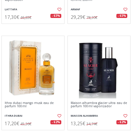
LATTAFA
ARMAF
17,30€
29,29€
- 63%
- 63%
46,83€
78,30€
Ithra dubai mango musk eau de
Maison alhambra glacier ultra eau de
parfum 100ml
parfum 100ml vaporizador
ITHRA DUBAI
MAISON ALHAMBRA
17,20€
13,25€
- 62%
- 62%
45,36€
34,74€