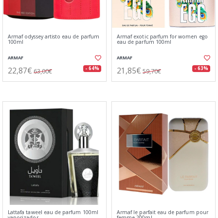
Armaf odyssey artisto eau de parfum
Armaf exotic parfum for women ego
100ml
eau de parfum 100ml
ARMAF
ARMAF
22,87€
21,85€
- 64%
- 63%
63,00€
59,70€
Lattafa taweel eau de parfum 100ml
Armaf le parfait eau de parfum pour
vaporizador
femme 200ml