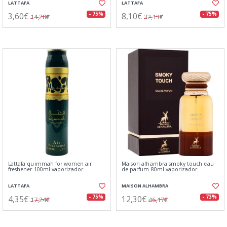
LATTAFA
LATTAFA
3,60€
8,10€
- 75%
- 75%
14,28€
32,13€
Lattafa quimmah for women air
Maison alhambra smoky touch eau
freshener 100ml vaporizador
de parfum 80ml vaporizador
LATTAFA
MAISON ALHAMBRA
4,35€
12,30€
- 75%
- 73%
17,24€
46,17€