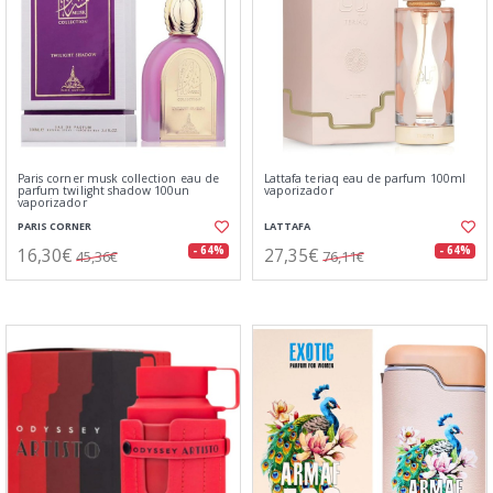
Paris corner musk collection eau de
Lattafa teriaq eau de parfum 100ml
parfum twilight shadow 100un
vaporizador
vaporizador
PARIS CORNER
LATTAFA
16,30€
27,35€
- 64%
- 64%
45,36€
76,11€