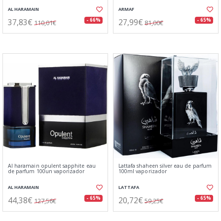
AL HARAMAIN
ARMAF
37,83€
27,99€
- 66%
- 65%
110,01€
81,00€
Al haramain opulent sapphite eau
Lattafa shaheen silver eau de parfum
de parfum 100un vaporizador
100ml vaporizador
AL HARAMAIN
LATTAFA
44,38€
20,72€
- 65%
- 65%
127,56€
59,25€