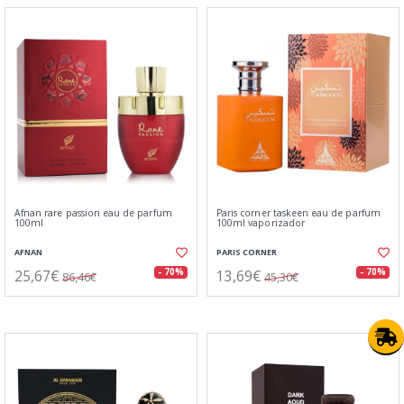
Afnan rare passion eau de parfum
Paris corner taskeen eau de parfum
100ml
100ml vaporizador
AFNAN
PARIS CORNER
25,67€
13,69€
- 70%
- 70%
86,46€
45,30€