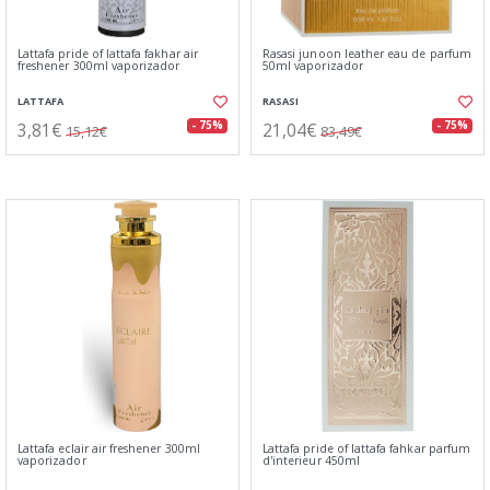
Lattafa pride of lattafa fakhar air
Rasasi junoon leather eau de parfum
freshener 300ml vaporizador
50ml vaporizador
LATTAFA
RASASI
3,81€
21,04€
- 75%
- 75%
15,12€
83,49€
Lattafa eclair air freshener 300ml
Lattafa pride of lattafa fahkar parfum
vaporizador
d'interieur 450ml