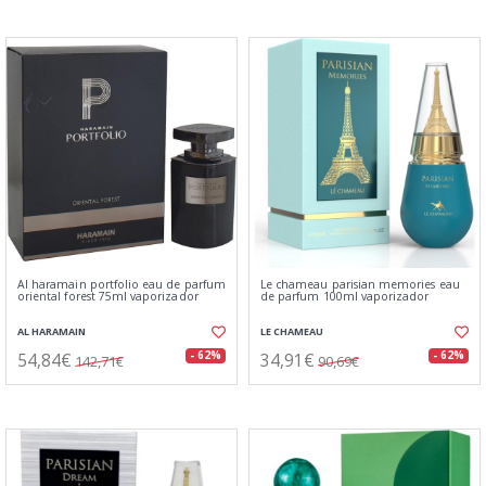
Al haramain portfolio eau de parfum
Le chameau parisian memories eau
oriental forest 75ml vaporizador
de parfum 100ml vaporizador
AL HARAMAIN
LE CHAMEAU
54,84€
34,91€
- 62%
- 62%
142,71€
90,69€