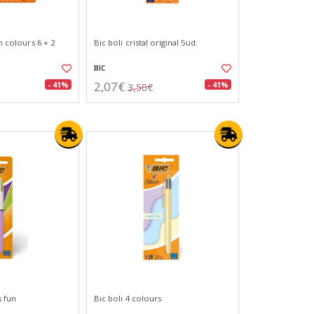
un colours 6 + 2
Bic boli cristal original 5ud.
BIC
2,07€
- 41%
- 41%
3,50€
s fun
Bic boli 4 colours