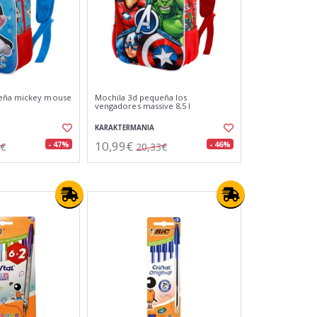
ueña mickey mouse
Mochila 3d pequeña los
vengadores massive 8,5 l
KARAKTERMANIA
10,99€
- 47%
- 46%
7€
20,33€