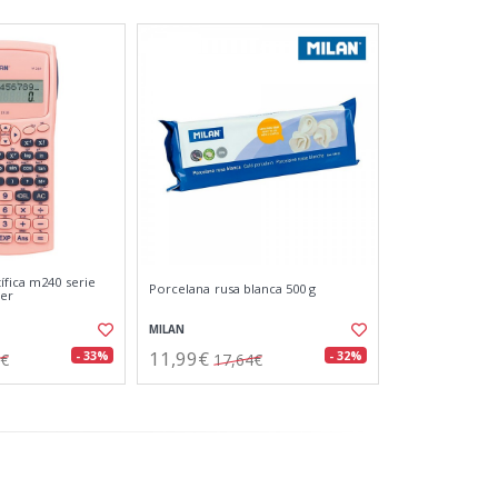
ífica m240 serie
Porcelana rusa blanca 500 g
ter
MILAN
11,99€
- 33%
- 32%
8€
17,64€