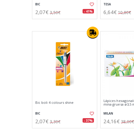
BIC
TESA
2,07€
6,64€
- 41%
3,50€
10,80€
Lápices hexagonal
Bic boli 4 colours shine
mina gruesa ø3,5 m
BIC
MILAN
2,07€
24,16€
- 37%
3,30€
38,00€