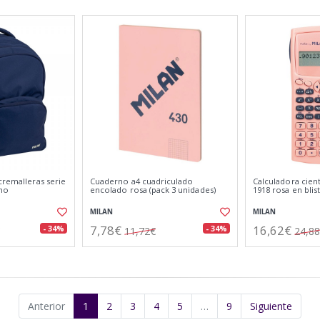
cremalleras serie
Cuaderno a4 cuadriculado
Calculadora cient
ino
encolado rosa (pack 3 unidades)
1918 rosa en blis
MILAN
MILAN
7,78€
16,62€
- 34%
- 34%
11,72€
24,8
Anterior
1
2
3
4
5
…
9
Siguiente