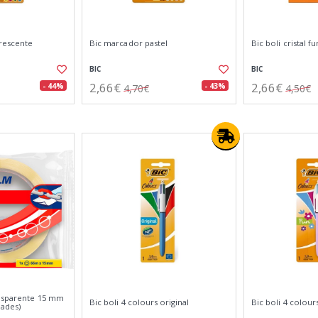
rescente
Bic marcador pastel
Bic boli cristal f
BIC
BIC
2,66€
2,66€
- 44%
- 43%
4,70€
4,50€
ansparente 15 mm
Bic boli 4 colours original
Bic boli 4 colour
dades)