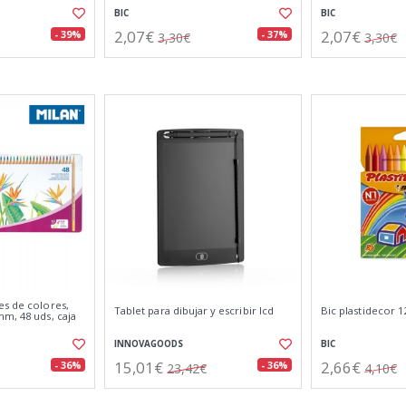
BIC
BIC
2,07€
2,07€
- 39%
- 37%
3,30€
3,30€
es de colores,
Tablet para dibujar y escribir lcd
Bic plastidecor 1
m, 48 uds, caja
INNOVAGOODS
BIC
15,01€
2,66€
- 36%
- 36%
23,42€
4,10€