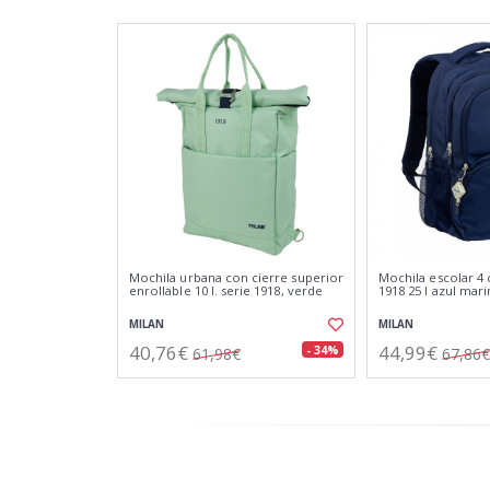
Mochila urbana con cierre superior
Mochila escolar 4 
enrollable 10 l. serie 1918, verde
1918 25 l azul mar
MILAN
MILAN
40,76€
44,99€
- 34%
61,98€
67,86€