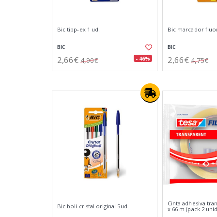
Bic tipp-ex 1 ud.
Bic marcador fluo
BIC
BIC
2,66€
2,66€
- 46%
4,90€
4,75€
Cinta adhesiva tr
Bic boli cristal original 5ud.
x 66 m (pack 2 uni