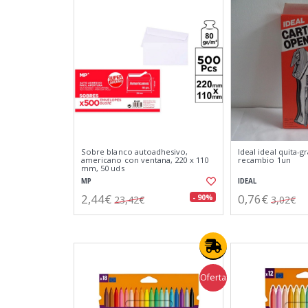
Sobre blanco autoadhesivo,
Ideal ideal quita-
americano con ventana, 220 x 110
recambio 1un
mm, 50 uds
MP
IDEAL
2,44€
0,76€
- 90%
23,42€
3,02€
Oferta