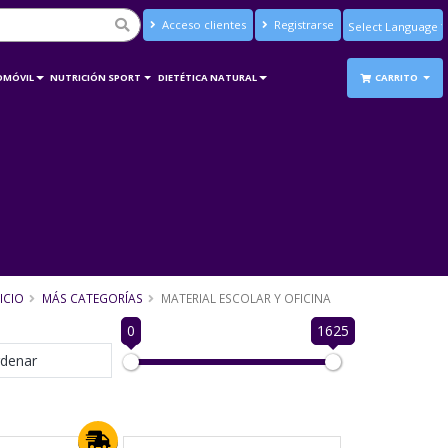
Acceso clientes
Registrarse
Powered by
Translate
OMÓVIL
NUTRICIÓN SPORT
DIETÉTICA NATURAL
CARRITO
ICIO
MÁS CATEGORÍAS
MATERIAL ESCOLAR Y OFICINA
0
1625
denar