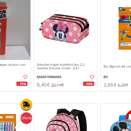
grapas carton con
Estuche triple bolsillos fan 2.2
Bic lápices de co
minnie mouse closer. 2,5 l
KARAKTERMANIA
BIC
8,45€
2,66€
- 75%
- 58%
20,14€
6,20€
Oferta