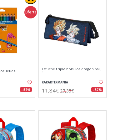
Oferta
Estuche triple bolsillos dragon ball,
lor 18uds.
1 l
KARAKTERMANIA
11,84€
- 57%
- 57%
27,35€