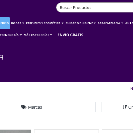
INICIO
HOGAR
PERFUMES Y COSMÉTICA
CUIDADO E HIGIENE
PARAFARMACIA
AUT
ENVÍO GRATIS
TECNOLOGÍA
MÁS CATEGORÍAS
a
IN
Marcas
Or