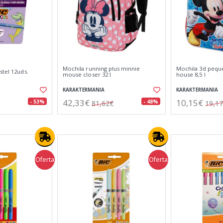
Mochila running plus minnie
Mochila 3d peq
stel 12uds.
mouse closer 32 l
house 8,5 l
KARAKTERMANIA
KARAKTERMANIA
42,33€
10,15€
- 53%
- 48%
81,62€
19,1
Oferta
Oferta