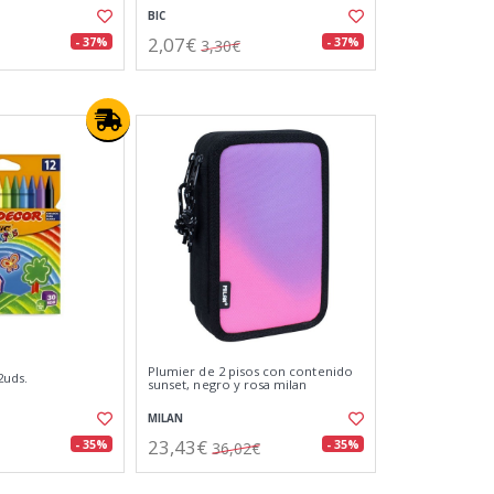
BIC
2,07€
- 37%
- 37%
3,30€
Plumier de 2 pisos con contenido
2uds.
sunset, negro y rosa milan
MILAN
23,43€
- 35%
- 35%
36,02€