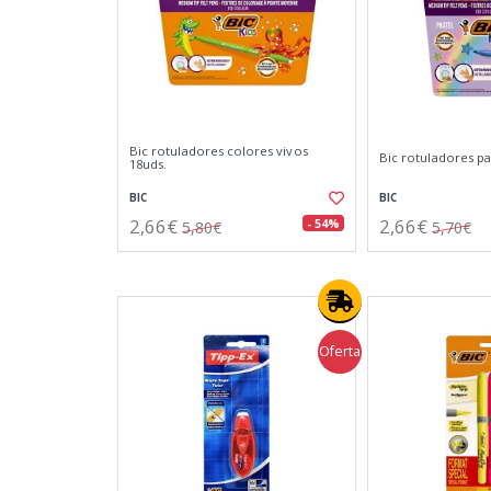
Bic rotuladores colores vivos
Bic rotuladores pa
18uds.
BIC
BIC
2,66€
2,66€
- 54%
5,80€
5,70€
Oferta