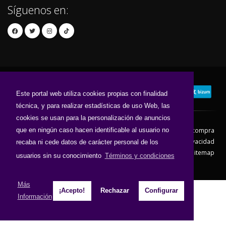
Síguenos en:
Este portal web utiliza cookies propias con finalidad
técnica, y para realizar estadísticas de uso Web, las
cookies se usan para la personalización de anuncios
que en ningún caso hacen identificable al usuario no
Contacto
Aviso Legal
Condiciones de compra
Política de envíos
Política de devolución
Política de Privacidad
recaba ni cede datos de carácter personal de los
Política de Cookies
Sitemap
usuarios sin su conocimiento
Términos y condiciones
© 2026 - Todos los derechos reservados.
Más
¡Acepto!
Rechazar
Configurar
Información