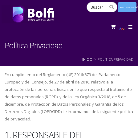
Powered
by
Tra
Política Privacidad
INICIO
POLÍTICA PRIVACIDAD
En cumplimiento del Reglamento (UE) 2016/679 del Parlamento
Europeo y del Consejo, de 27 de abril de 2016, relativo a la
protección de las personas físicas en lo que respecta al tratamiento
de datos personales (RGPD), y de la Ley Orgánica 3/2018, de 5 de
diciembre, de Protección de Datos Personales y Garantía de los
Derechos Digitales (LOPDGDD), le informamos de la siguiente política
de privacidad.
1. RESPONSABLE DEL